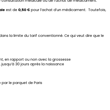
ne consultation médicale ou de l’achat de médicament. 
ale
 est de 
0,50 €
 pour l’achat d’un médicament.  Toutefois, 
 dans certains cas de figure. Cette exonération se fait dans la limite du tarif conventionné. Ce qui veut dire que le 
nt, en rapport ou non avec la grossesse
 jusqu’à 30 jours après la naissance
e par le parquet de Paris