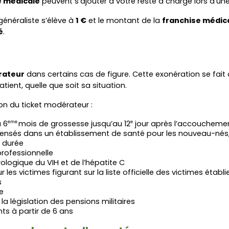
e médicale
 peuvent s’ajouter à votre reste à charge lors d’u
énéraliste s’élève à 
1 €
 et le montant de la 
franchise médic
é
.
rateur
tient, quelle que soit sa situation.
ion du ticket modérateur :
u 6
mois de grossesse jusqu’au 12
 jour après l’accoucheme
eme 
e
dispensés dans un établissement de santé pour les nouveau-nés,
e durée
professionnelle
ologique du VIH et de l’hépatite C
 les victimes figurant sur la liste officielle des victimes établi
s
e
la législation des pensions militaires
s à partir de 6 ans