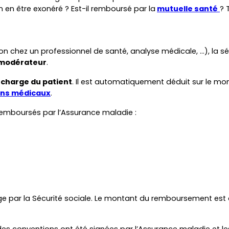
 en être exonéré ? Est-il remboursé par la
mutuelle santé
? 
on chez un professionnel de santé, analyse médicale, …), la sé
 modérateur
.
 charge du patient
. Il est automatiquement déduit sur le mont
ins médicaux
.
 remboursés par l’Assurance maladie :
e par la Sécurité sociale. Le montant du remboursement est ca
, des conventions ont été signées par l’Assurance maladie et le