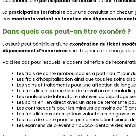
Cependant, une 
participation forfaitaire
 ou une 
franchis
La 
participation forfaitaire 
pour une consultation chez un g
ces 
montants varient en fonction des dépenses de sant
Dans quels cas peut-on être exonéré ?
L’assuré peut bénéficier d’une 
exonération du ticket modé
dépassement d’honoraires
 sera toujours à la charge du pa
Voici les cas pour lesquels le patient bénéficie de l’exonérat
Les frais de santé remboursables à partir du 1
 jour d
er
Les frais d’hospitalisation ainsi que tous les soins 
Les soins et traitements pour une affection de longu
Les frais liés à un accident de travail ou une maladie 
Les analyses de laboratoire relatives au dépistage sér
Les soins en lien direct avec un acte de terrorisme pour
Les contraceptifs pour les mineurs de moins de 15 an
Les frais liés aux interruptions volontaires de grossess
Les frais de santé pour les personnes bénéficiaires de 
Les examens de prévention bucco-dentaire des enfant