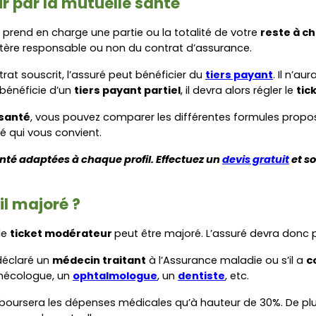
 par la mutuelle santé
ci prend en charge une partie ou la totalité de votre 
reste à c
ctère responsable ou non du contrat d’assurance.
t souscrit, l’assuré peut bénéficier du 
tiers payant
. Il n’a
bénéficie d’un 
tiers payant partiel
, il devra alors régler le 
tic
 santé
, vous pouvez comparer les différentes formules proposé
é qui vous convient.
té adaptées à chaque profil. Effectuez un 
devis gratuit
 et s
il majoré ?
 le 
ticket modérateur 
peut être majoré. L’assuré devra donc p
déclaré un 
médecin traitant
 à l’Assurance maladie ou s’il a 
c
nécologue, un 
ophtalmologue
, un 
dentiste
, etc.