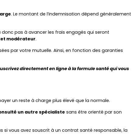
harge
. Le montant de l’indemnisation dépend généralement 
ura donc pas à avancer les frais engagés qui seront 
ket modérateur
.
es par votre mutuelle. Ainsi, en fonction des garanties 
ouscrivez directement en ligne à la formule santé qui vous 
ayer un reste à charge plus élevé que la normale.   
onsulté un autre spécialiste
 sans être orienté par son 
Si ce parcours n’est pas respecté, la Sécurité sociale ne remboursera les dépenses médicales qu’à hauteur de 30%. De plus si vous avez souscrit à un contrat santé responsable, la 