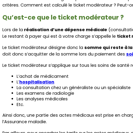
critères. Comment est calculé le ticket modérateur ? Peut-on
Qu’est-ce que le ticket modérateur ?
Lors de la 
réalisation d’une dépense médicale
 (consultati
Le restant à payer qui est à votre charge s’appelle le 
t
icket
Le ticket modérateur désigne donc la 
somme qui reste à la
doit donc s’acquitter de la somme lors du paiement des 
so
Le ticket modérateur s’applique sur tous les soins de santé
L’achat de médicament
L’
hospitalisation
La consultation chez un généraliste ou un spécialiste
Les examens de radiologie
Les analyses médicales
Etc.
Ainsi donc, une partie des actes médicaux est prise en charg
l’Assurance maladie.
Par ailleurs, pour encadrer les tarifs sur les actes médicaux