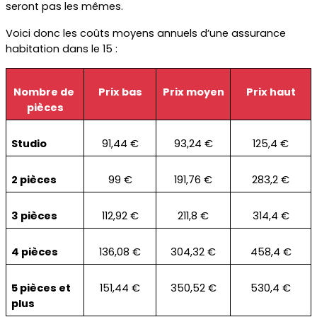
seront pas les mêmes.
Voici donc les coûts moyens annuels d’une assurance 
habitation dans le 15 :
Nombre de 
Prix bas
Prix moyen
Prix haut
pièces
Studio
91,44 €
93,24 €
125,4 €
2 pièces
99 €
191,76 €
283,2 €
3 pièces
112,92 €
211,8 €
314,4 €
4 pièces
136,08 €
304,32 €
458,4 €
5 pièces et 
151,44 €
350,52 €
530,4 €
plus