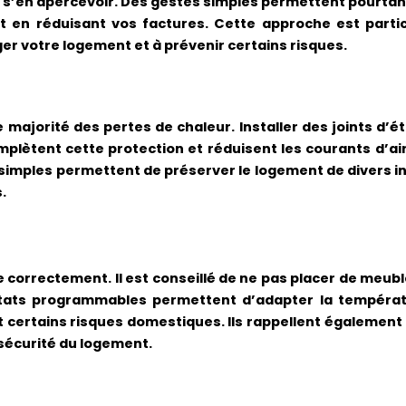
ns s’en apercevoir. Des gestes simples permettent pourtant
t en réduisant vos factures. Cette approche est parti
éger votre logement et à prévenir certains risques.
majorité des pertes de chaleur. Installer des joints d’ét
mplètent cette protection et réduisent les courants d’a
s simples permettent de préserver le logement de divers in
.
le correctement. Il est conseillé de ne pas placer de meub
stats programmables permettent d’adapter la températ
 certains risques domestiques. Ils rappellent également 
 sécurité du logement.