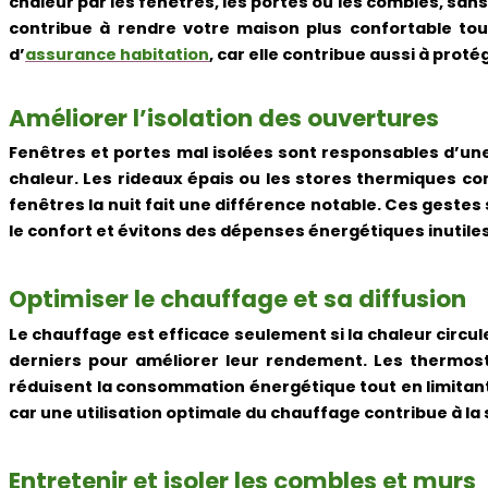
chaleur par les fenêtres, les portes ou les combles, sa
contribue à rendre votre maison plus confortable tou
d’
assurance habitation
, car elle contribue aussi à prot
Améliorer l’isolation des ouvertures
Fenêtres et portes mal isolées sont responsables d’une 
chaleur. Les rideaux épais ou les stores thermiques co
fenêtres la nuit fait une différence notable. Ces geste
le confort et évitons des dépenses énergétiques inutiles
Optimiser le chauffage et sa diffusion
Le chauffage est efficace seulement si la chaleur circu
derniers pour améliorer leur rendement. Les thermo
réduisent la consommation énergétique tout en limitant
car une utilisation optimale du chauffage contribue à la
Entretenir et isoler les combles et murs