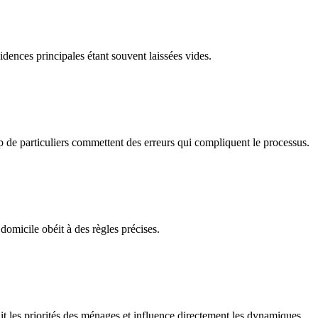
idences principales étant souvent laissées vides.
up de particuliers commettent des erreurs qui compliquent le processus.
domicile obéit à des règles précises.
finit les priorités des ménages et influence directement les dynamiques