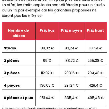
En effet, les tarifs appliqués sont différents pour un studio 
ou un T3 par exemple car les garanties proposées ne 
seront pas les mêmes.
Nombre de 
Prix bas
Prix moyen
Prix haut
pièces
Studio
88,32 €
93,24 €
118,44 €
2 pièces
99 €
183,72 €
265,08 €
3 pièces
112,92 €
203,16 €
294,48 €
4 pièces
136,08 €
291,24 €
428,4 €
5 pièces et plus
151,44 €
335,4 €
495,48 €
*Les montants indiqués correspondent au montant annuel d’une 