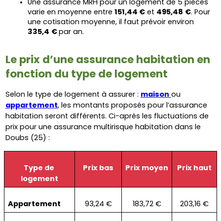
Une assurance MRH pour un logement de 5 pièces 
varie en moyenne entre 
151,44 €
 et 
495,48
€
. Pour 
une cotisation moyenne, il faut prévoir environ 
335,4
€ 
par an.
Le prix d’une assurance habitation en 
fonction du type de logement
Selon le type de logement à assurer : 
maison
ou 
appartement
, les montants proposés pour l’assurance 
habitation seront différents. Ci-après les fluctuations de 
prix pour une assurance multirisque habitation dans le 
Doubs (25) :
Type de 
Prix bas
Prix moyen
Prix haut
logement
Appartement
93,24 €
183,72 €
203,16 €