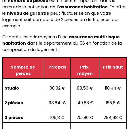
Le 
nombre de pièces
 est un critère important dans le 
calcul de la cotisation de 
l’assurance habitation
. En effet, 
le 
niveau de garantie
 peut fluctuer selon que votre 
logement soit composé de 2 pièces ou de 5 pièces par 
exemple.
Ci-après, les prix moyens d’une 
assurance multirisque 
habitation
 dans le département du 56 en fonction de la 
composition du logement :
Nombre de 
Prix bas
Prix 
Prix haut
pièces
moyen
Studio
88,32 €
88,56 €
118,44 €
2 pièces
93,84  €
149,88 €
186,6 €
3 pièces
106,8 €
201,96 €
294,48 €