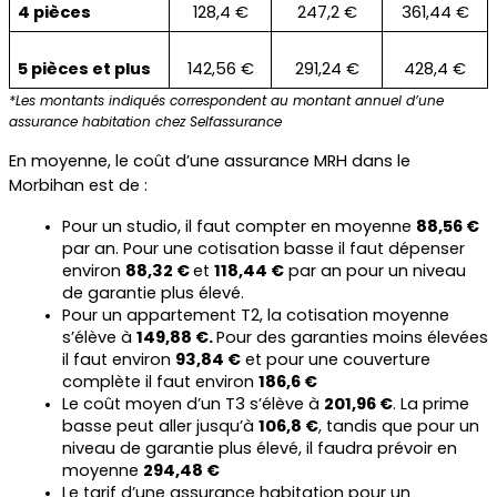
4 pièces
128,4 €
247,2 €
361,44 €
5 pièces et plus
142,56 €
291,24 €
428,4 €
*Les montants indiqués correspondent au montant annuel d’une 
assurance habitation chez Selfassurance
En moyenne, le coût d’une assurance MRH dans le 
Morbihan est de :
Pour un studio, il faut compter en moyenne 
88,56 €
par an. Pour une cotisation basse il faut dépenser 
environ 
88,32 € 
et 
118,44 €
 par an pour un niveau 
de garantie plus élevé.
Pour un appartement T2, la cotisation moyenne 
s’élève à 
149,88 €. 
Pour des garanties moins élevées 
il faut environ 
93,84 €
 et pour une couverture 
complète il faut environ 
186,6 €
Le coût moyen d’un T3 s’élève à 
201,96 €
. La prime 
basse peut aller jusqu’à 
106,8 €
, tandis que pour un 
niveau de garantie plus élevé, il faudra prévoir en 
moyenne 
294,48 €
Le tarif d’une assurance habitation pour un 