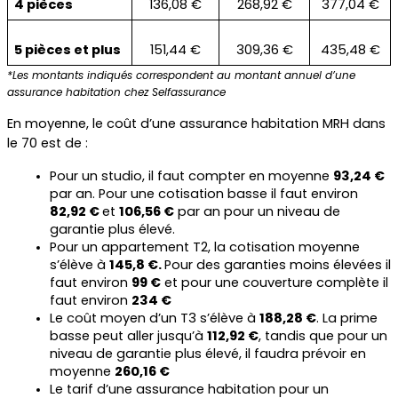
4 pièces
136,08 €
268,92 €
377,04 €
5 pièces et plus
151,44 €
309,36 €
435,48 €
*Les montants indiqués correspondent au montant annuel d’une 
assurance habitation chez Selfassurance
En moyenne, le coût d’une assurance habitation MRH dans 
le 70 est de :
Pour un studio, il faut compter en moyenne 
93,24 €
par an. Pour une cotisation basse il faut environ 
82,92 € 
et 
106,56 €
 par an pour un niveau de 
garantie plus élevé.
Pour un appartement T2, la cotisation moyenne 
s’élève à 
145,8 €. 
Pour des garanties moins élevées il 
faut environ 
99 €
 et pour une couverture complète il 
faut environ 
234 €
Le coût moyen d’un T3 s’élève à 
188,28 €
. La prime 
basse peut aller jusqu’à 
112,92 €
, tandis que pour un 
niveau de garantie plus élevé, il faudra prévoir en 
moyenne 
260,16 €
Le tarif d’une assurance habitation pour un 