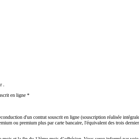
r .
scrit en ligne *
onduction d'un contrat souscrit en ligne (souscription réalisée intégralem
mium ou premium plus par carte bancaire, l'équivalent des trois derniers
mois et la fin du 13ème mois d’adhésion. Vous serez informé par voie é