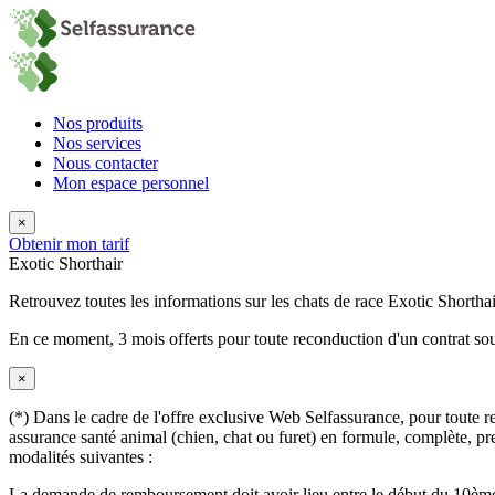
Nos produits
Nos services
Nous contacter
Mon espace personnel
×
Obtenir mon tarif
Exotic Shorthair
Retrouvez toutes les informations sur les chats de race Exotic Shorthai
En ce moment,
3 mois offerts
pour toute reconduction d'un contrat sou
×
(*) Dans le cadre de l'offre exclusive Web Selfassurance, pour toute rec
assurance santé animal (chien, chat ou furet) en formule, complète, pre
modalités suivantes :
La demande de remboursement doit avoir lieu entre le début du 10ème 