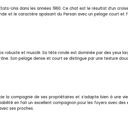
 États-Unis dans les années 1960. Ce chat est le résultat d’un cr
onde et le caractère apaisant du Persan avec un pelage court et fac
rps robuste et musclé. Sa tête ronde est dominée par des yeux larg
e crâne. Son pelage dense et court se distingue par une texture dou
écie la compagnie de ses propriétaires et s’adapte bien à une vi
ilité en fait un excellent compagnon pour les foyers avec des en
 avec ses proches.