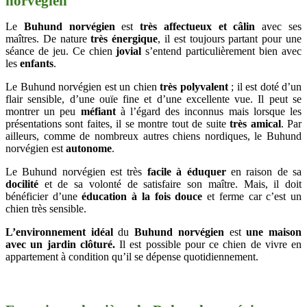
norvégien
Le
Buhund norvégien
est
très affectueux et câlin
avec ses
maîtres. De nature
très
énergique
,
il est
toujours partant pour une
séance de jeu. Ce chien
jovial
s’entend particulièrement bien avec
les
enfants
.
Le Buhund norvégien est un chien
très polyvalent
; il est doté d’un
flair sensible, d’une ouïe fine et d’une excellente vue. Il peut se
montrer un peu
méfiant
à l’égard des inconnus mais lorsque les
présentations sont faites, il se montre tout de suite
très amical
. Par
ailleurs, comme de nombreux autres chiens nordiques, le Buhund
norvégien est
autonome
.
Le Buhund norvégien est très
facile à éduquer
en raison de sa
docilité
et de sa volonté de satisfaire son maître. Mais, il doit
bénéficier d’une
éducation à la fois douce
et ferme car c’est un
chien très sensible.
L’environnement idéal
du
Buhund norvégien
est
une maison
avec un jardin clôturé.
Il est possible pour ce chien de vivre en
appartement à condition qu’il se dépense quotidiennement.