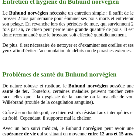
Entretien et hygiène du Buhund norvégien
Le
Buhund norvégien
nécessite un entretien simple : il suffit de le
brosser 2 fois par semaine pour éliminer ses poils morts et entretenir
son pelage. En revanche lors des périodes de mue, qui surviennent 2
fois par an, ce chien peut perdre une grande quantité de poils. Il est
donc recommandé que le brossage soit effectué quotidiennement.
De plus, il est nécessaire de nettoyer et d’examiner ses oreilles et ses
yeux afin d’éviter l’accumulation de débris ou de parasites externes.
Problèmes de santé du Buhund norvégien
De nature robuste et rustique, le
Buhund norvégien
possède une
santé de fer.
Toutefois, certaines maladies peuvent toucher cette
race telles que : la dysplasie de la hanche ou la maladie de von
Willebrand (trouble de la coagulation sanguine).
Grâce à son double-poil, ce chien est très résistant aux intempéries et
au froid. Cependant, il supporte mal la chaleur.
Avec un bon suivi médical, le Buhund norvégien peut avoir une
espérance de vie
qui se situant en moyenne
entre 12 ans et 15 ans.