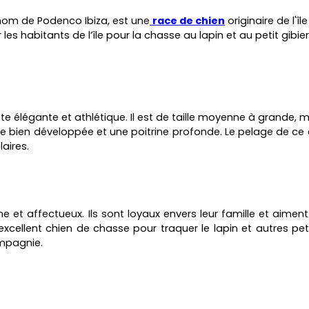
nom de Podenco Ibiza, est une
race de chien
originaire de l'î
 les habitants de l’île pour la chasse au lapin et au petit gibie
tte élégante et athlétique. Il est de taille moyenne à grande
 bien développée et une poitrine profonde. Le pelage de ce can
aires.
et affectueux. Ils sont loyaux envers leur famille et aimen
 excellent chien de chasse pour traquer le lapin et autres p
mpagnie.