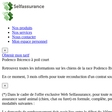
Nos produits
Nos services
Nous contacter
Mon espace personnel
×
Obtenir mon tarif
Podenco Ibicenco à poil court
Retrouvez toutes les informations sur les chiens de la race Podenco Ib
En ce moment,
3 mois offerts
pour toute reconduction d'un contrat sou
×
(*) Dans le cadre de l'offre exclusive Web Selfassurance, pour toute rec
assurance santé animal (chien, chat ou furet) en formule, complète, pre
modalités suivantes :
La demande de remboursement doit avoir lieu entre le début du 10ème 