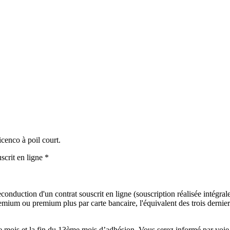
icenco à poil court.
scrit en ligne *
onduction d'un contrat souscrit en ligne (souscription réalisée intégralem
mium ou premium plus par carte bancaire, l'équivalent des trois derniers
mois et la fin du 13ème mois d’adhésion. Vous serez informé par voie é