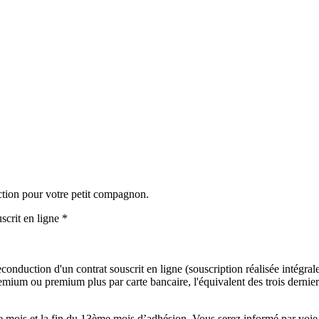
ction pour votre petit compagnon.
scrit en ligne *
onduction d'un contrat souscrit en ligne (souscription réalisée intégralem
mium ou premium plus par carte bancaire, l'équivalent des trois derniers
mois et la fin du 13ème mois d’adhésion. Vous serez informé par voie é