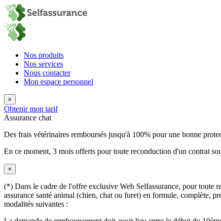
Nos produits
Nos services
Nous contacter
Mon espace personnel
×
Obtenir mon tarif
Assurance chat
Des frais vétérinaires remboursés jusqu'à 100% pour une bonne prote
En ce moment,
3 mois offerts
pour toute reconduction d'un contrat sou
×
(*) Dans le cadre de l'offre exclusive Web Selfassurance, pour toute rec
assurance santé animal (chien, chat ou furet) en formule, complète, pre
modalités suivantes :
La demande de remboursement doit avoir lieu entre le début du 10ème 