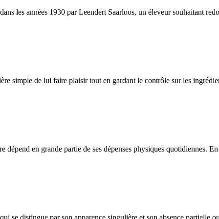
s les années 1930 par Leendert Saarloos, un éleveur souhaitant redonner
ère simple de lui faire plaisir tout en gardant le contrôle sur les ingréd
être dépend en grande partie de ses dépenses physiques quotidiennes. En c
i se distingue par son apparence singulière et son absence partielle ou 