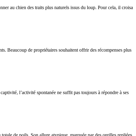
 au chien des traits plus naturels issus du loup. Pour cela, il croisa
ients. Beaucoup de propriétaires souhaitent offrir des récompenses plus
aptivité, l’activité spontanée ne suffit pas toujours à répondre à ses
totale de poils. Son allure atypique, marquée par des oreilles repliées