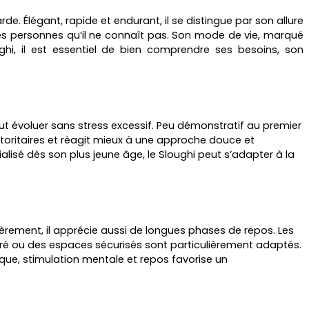
e. Élégant, rapide et endurant, il se distingue par son allure
les personnes qu’il ne connaît pas. Son mode de vie, marqué
hi, il est essentiel de bien comprendre ses besoins, son
peut évoluer sans stress excessif. Peu démonstratif au premier
oritaires et réagit mieux à une approche douce et
cialisé dès son plus jeune âge, le Sloughi peut s’adapter à la
ièrement, il apprécie aussi de longues phases de repos. Les
ôturé ou des espaces sécurisés sont particulièrement adaptés.
sique, stimulation mentale et repos favorise un