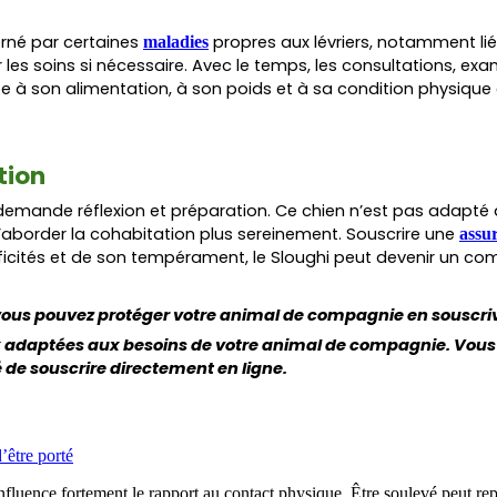
erné par certaines
propres aux lévriers, notamment lié
maladies
les soins si nécessaire. Avec le temps, les consultations, ex
ée à son alimentation, à son poids et à sa condition physique 
tion
emande réflexion et préparation. Ce chien n’est pas adapté
d’aborder la cohabitation plus sereinement. Souscrire une
assu
icités et de son tempérament, le Sloughi peut devenir un comp
 vous pouvez protéger votre animal de compagnie en souscri
adaptées aux besoins de votre animal de compagnie. Vous 
 de souscrire directement en ligne.
’être porté
influence fortement le rapport au contact physique. Être soulevé peut repr