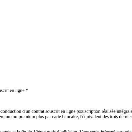
scrit en ligne *
onduction d'un contrat souscrit en ligne (souscription réalisée intégralem
mium ou premium plus par carte bancaire, l'équivalent des trois derniers
mois et la fin du 13ème mois d’adhésion. Vous serez informé par voie é