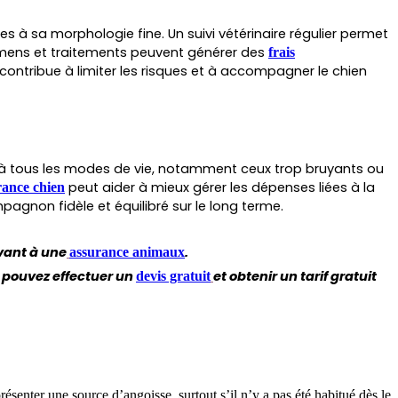
es à sa morphologie fine. Un suivi vétérinaire régulier permet
amens et traitements peuvent générer des
frais
contribue à limiter les risques et à accompagner le chien
 à tous les modes de vie, notamment ceux trop bruyants ou
peut aider à mieux gérer les dépenses liées à la
rance chien
agnon fidèle et équilibré sur le long terme.
vant à une
.
assurance animaux
pouvez effectuer un
et obtenir un tarif gratuit
devis gratuit
ésenter une source d’angoisse, surtout s’il n’y a pas été habitué dès le