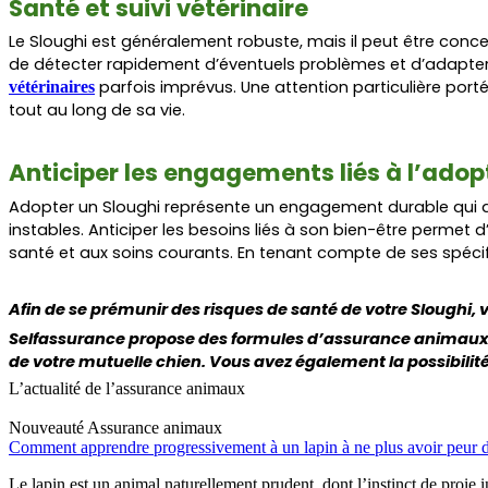
Santé et suivi vétérinaire
Le Sloughi est généralement robuste, mais il peut être conc
de détecter rapidement d’éventuels problèmes et d’adapter 
parfois imprévus. Une attention particulière port
vétérinaires
tout au long de sa vie.
Anticiper les engagements liés à l’adop
Adopter un Sloughi représente un engagement durable qui d
instables. Anticiper les besoins liés à son bien-être permet 
santé et aux soins courants. En tenant compte de ses spécif
Afin de se prémunir des risques de santé de votre
Sloughi
,
Selfassurance propose des formules d’assurance animaux 
de votre mutuelle chien. Vous avez également la possibilité
L’actualité de l’assurance animaux
Nouveauté
Assurance animaux
Comment apprendre progressivement à un lapin à ne plus avoir peur d
Le lapin est un animal naturellement prudent, dont l’instinct de proie 