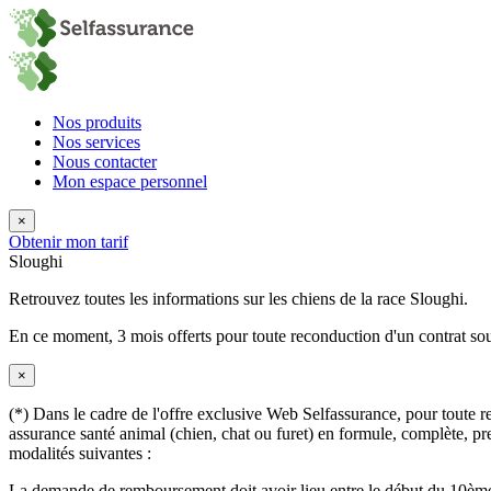
Nos produits
Nos services
Nous contacter
Mon espace personnel
×
Obtenir mon tarif
Sloughi
Retrouvez toutes les informations sur les chiens de la race Sloughi.
En ce moment,
3 mois offerts
pour toute reconduction d'un contrat sou
×
(*) Dans le cadre de l'offre exclusive Web Selfassurance, pour toute rec
assurance santé animal (chien, chat ou furet) en formule, complète, pre
modalités suivantes :
La demande de remboursement doit avoir lieu entre le début du 10ème 