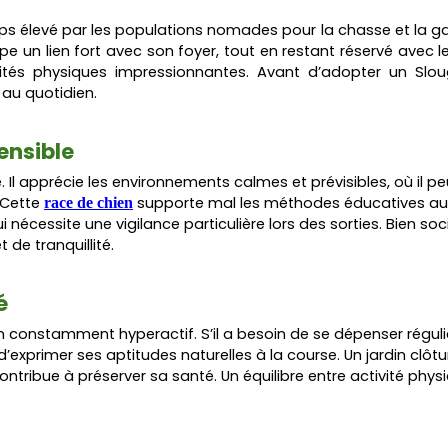
emps élevé par les populations nomades pour la chasse et la gard
pe un lien fort avec son foyer, tout en restant réservé avec 
ités physiques impressionnantes. Avant d’adopter un Sloug
 au quotidien.
ensible
. Il apprécie les environnements calmes et prévisibles, où il 
 Cette
supporte mal les méthodes éducatives aut
race de chien
i nécessite une vigilance particulière lors des sorties. Bien so
 de tranquillité.
é
en constamment hyperactif. S’il a besoin de se dépenser régul
d’exprimer ses aptitudes naturelles à la course. Un jardin cl
ontribue à préserver sa santé. Un équilibre entre activité phy