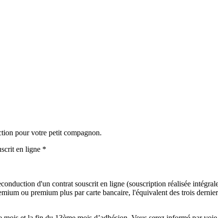
ction pour votre petit compagnon.
scrit en ligne *
onduction d'un contrat souscrit en ligne (souscription réalisée intégralem
mium ou premium plus par carte bancaire, l'équivalent des trois derniers
mois et la fin du 13ème mois d’adhésion. Vous serez informé par voie é