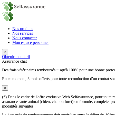
Nos produits
Nos services
Nous contacter
Mon espace personnel
×
Obtenir mon tarif
Assurance chat
Des frais vétérinaires remboursés jusqu'à 100% pour une bonne prote
En ce moment,
3 mois offerts
pour toute reconduction d'un contrat sou
×
(*) Dans le cadre de l'offre exclusive Web Selfassurance, pour toute rec
assurance santé animal (chien, chat ou furet) en formule, complète, pre
modalités suivantes :
La demande de remboursement doit avoir lieu entre le début du 10ème 